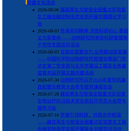
党建文化活动
2026-08-06
器官再生与智造全国重点实验室
生工融合器官制造党支部开展专题理论学习
会
2026-08-03
传承井冈精神 淬炼科研初心 勇担
主力军使命 ——动物研究所举办科研管理骨
干党性专题培训活动
2026-08-03
支部共建聚合力 业务联动促发展
——中国科学院动物研究所管理支撑部门党
总支第二党支部与北京市建设工程安全质量
监督总站开展主题共建活动
2026-07-30
动物研究所召开2026年度党风廉
政和警示教育大会暨专题党课报告会
2026-07-28
器官再生与智造全国重点实验室
生物治疗前沿技术党支部召开党员大会暨专
题学习会
2026-07-16
党建引领科研，共筑合作桥梁
——器官再生与智造全国重点实验室生工融
合器官制造党支部开展联合主题党日活动