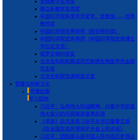
李佩教学名师奖
唐立新教学名师奖
中国科学院朱李月华奖学、奖教金——优秀
教师奖
中国科学院优秀导师（院长特别奖）
中国科学院优秀导师（中国科学院优秀博士
学位论文奖）
保罗生物科技奖
北京生科院和赛诺菲巴斯德生物医学杰出研
究生奖
北京生科院恒源祥英才奖
党建与创新文化
党委纪委
学习园地
习近平：弘扬伟大抗战精神，向着中华民族
伟大复兴的光辉彼岸奋勇前进
《求是》杂志发表习近平总书记重要文章
《在全国生态环境保护大会上的讲话》
习近平：团结奋斗是中国人民创造历史伟业