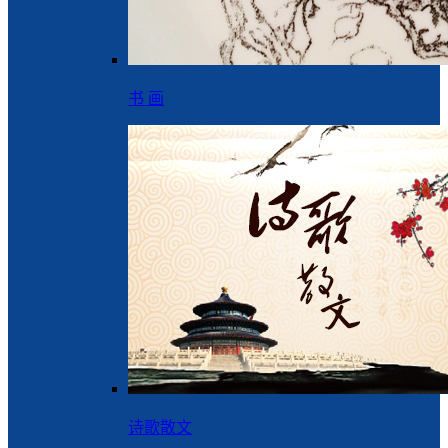
书 画
诗歌散文