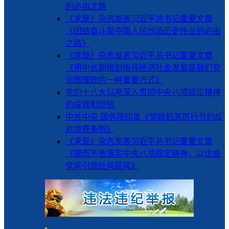
的必由之路
《求是》杂志发表习近平总书记重要文章
《团结奋斗是中国人民创造历史伟业的必由
之路》
《求是》杂志发表习近平总书记重要文章
《用中长期规划指导经济社会发展是我们党
治国理政的一种重要方式》
党的十八大以来深入贯彻中央八项规定精神
的成效和经验
中共中央 国务院印发《党政机关厉行节约反
对浪费条例》
《求是》杂志发表习近平总书记重要文章
《锲而不舍落实中央八项规定精神，以优良
党风引领社风民风》