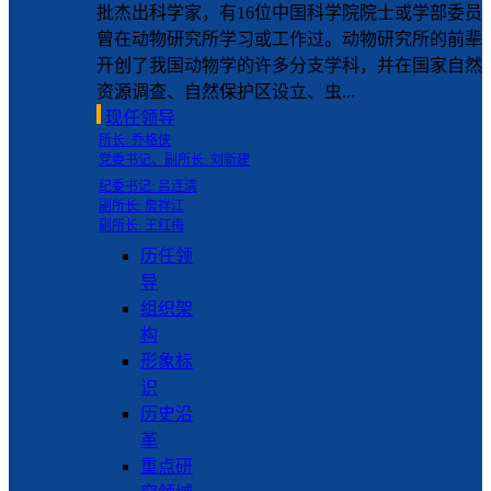
批杰出科学家，有16位中国科学院院士或学部委员
曾在动物研究所学习或工作过。动物研究所的前辈
开创了我国动物学的许多分支学科，并在国家自然
资源调查、自然保护区设立、虫...
现任领导
所长: 乔格侠
党委书记、副所长: 刘新建
纪委书记: 吕连清
副所长: 詹祥江
副所长: 王红梅
历任领
导
组织架
构
形象标
识
历史沿
革
重点研