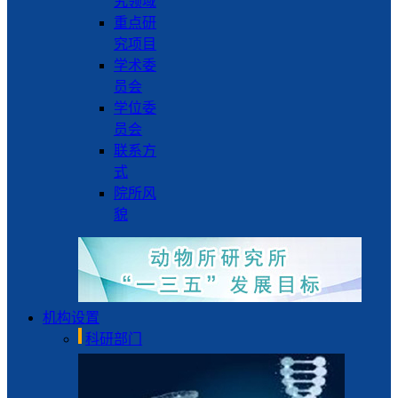
究领域
重点研
究项目
学术委
员会
学位委
员会
联系方
式
院所风
貌
机构设置
科研部门