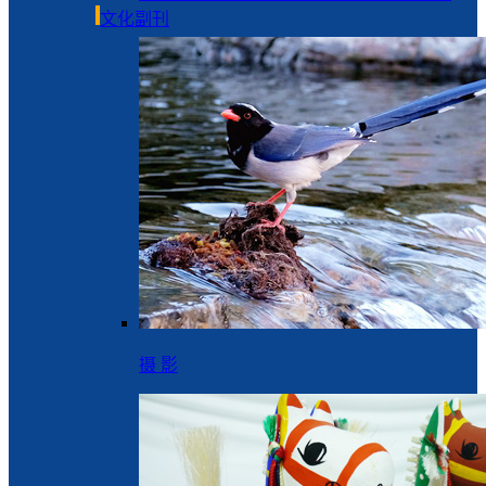
文化副刊
摄 影