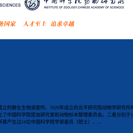
成立的静生生物调查所、1929年成立的北平研究院动物学研究所和
了中国科学院昆虫研究室和动物标本整理委员会。二者分别于195
曾产生过16位中国科学院学部委员（院士），...