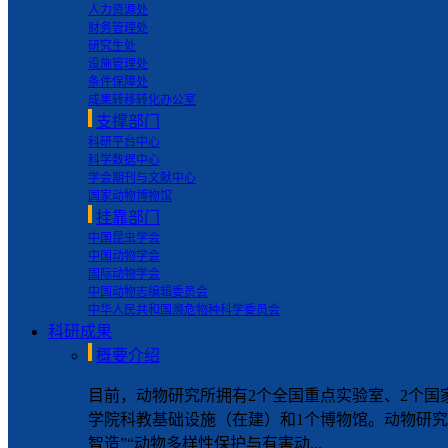
人力资源处
财务管理处
研究生处
设施管理处
条件保障处
成果转移转化办公室
支撑部门
科研平台中心
科学数据中心
学会期刊与文献中心
国家动物博物馆
挂靠部门
中国昆虫学会
中国动物学会
国际动物学会
中国动物志编辑委员会
中华人民共和国濒危物种科学委员会
科研成果
概要介绍
目前，动物研究所拥有2个全国重点实验室、2个国
学院科教基础设施（在建）和1个博物馆。动物研究
智造”“动物多样性保护与有害动...