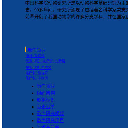
中国科学院动物研究所是以动物科学基础研究为主的
史。90多年间，研究所涌现了包括著名科学家秉志
前辈开创了我国动物学的许多分支学科，并在国家自
现任领导
所长: 乔格侠
党委书记、副所长: 刘新建
纪委书记: 吕连清
副所长: 詹祥江
副所长: 王红梅
历任领导
组织架构
形象标识
历史沿革
重点研究领域
重点研究项目
学术委员会