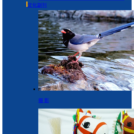
文化副刊
摄 影