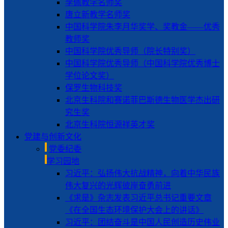
李佩教学名师奖
唐立新教学名师奖
中国科学院朱李月华奖学、奖教金——优秀
教师奖
中国科学院优秀导师（院长特别奖）
中国科学院优秀导师（中国科学院优秀博士
学位论文奖）
保罗生物科技奖
北京生科院和赛诺菲巴斯德生物医学杰出研
究生奖
北京生科院恒源祥英才奖
党建与创新文化
党委纪委
学习园地
习近平：弘扬伟大抗战精神，向着中华民族
伟大复兴的光辉彼岸奋勇前进
《求是》杂志发表习近平总书记重要文章
《在全国生态环境保护大会上的讲话》
习近平：团结奋斗是中国人民创造历史伟业