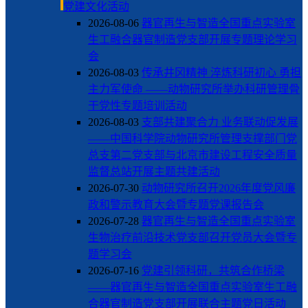
党建文化活动
2026-08-06
器官再生与智造全国重点实验室
生工融合器官制造党支部开展专题理论学习
会
2026-08-03
传承井冈精神 淬炼科研初心 勇担
主力军使命 ——动物研究所举办科研管理骨
干党性专题培训活动
2026-08-03
支部共建聚合力 业务联动促发展
——中国科学院动物研究所管理支撑部门党
总支第二党支部与北京市建设工程安全质量
监督总站开展主题共建活动
2026-07-30
动物研究所召开2026年度党风廉
政和警示教育大会暨专题党课报告会
2026-07-28
器官再生与智造全国重点实验室
生物治疗前沿技术党支部召开党员大会暨专
题学习会
2026-07-16
党建引领科研，共筑合作桥梁
——器官再生与智造全国重点实验室生工融
合器官制造党支部开展联合主题党日活动