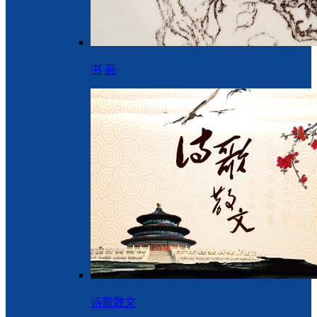
书 画
诗歌散文