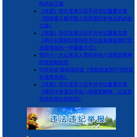
的必由之路
《求是》杂志发表习近平总书记重要文章
《团结奋斗是中国人民创造历史伟业的必由
之路》
《求是》杂志发表习近平总书记重要文章
《用中长期规划指导经济社会发展是我们党
治国理政的一种重要方式》
党的十八大以来深入贯彻中央八项规定精神
的成效和经验
中共中央 国务院印发《党政机关厉行节约反
对浪费条例》
《求是》杂志发表习近平总书记重要文章
《锲而不舍落实中央八项规定精神，以优良
党风引领社风民风》