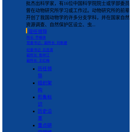
批杰出科学家，有16位中国科学院院士或学部委员
曾在动物研究所学习或工作过。动物研究所的前辈
开创了我国动物学的许多分支学科，并在国家自然
资源调查、自然保护区设立、虫...
现任领导
所长: 乔格侠
党委书记、副所长: 刘新建
纪委书记: 吕连清
副所长: 詹祥江
副所长: 王红梅
历任领
导
组织架
构
形象标
识
历史沿
革
重点研