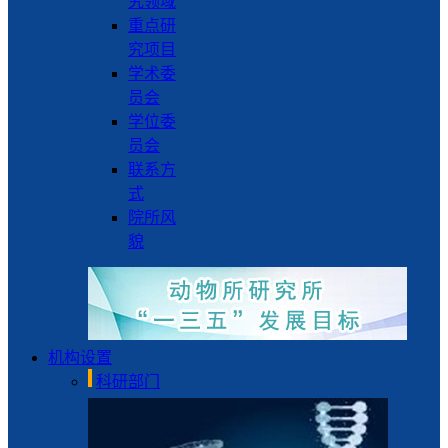
究领域
重点研
究项目
学术委
员会
学位委
员会
联系方
式
院所风
貌
机构设置
科研部门