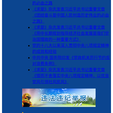
的必由之路
《求是》杂志发表习近平总书记重要文章
《团结奋斗是中国人民创造历史伟业的必由
之路》
《求是》杂志发表习近平总书记重要文章
《用中长期规划指导经济社会发展是我们党
治国理政的一种重要方式》
党的十八大以来深入贯彻中央八项规定精神
的成效和经验
中共中央 国务院印发《党政机关厉行节约反
对浪费条例》
《求是》杂志发表习近平总书记重要文章
《锲而不舍落实中央八项规定精神，以优良
党风引领社风民风》