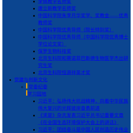
李佩教学名师奖
唐立新教学名师奖
中国科学院朱李月华奖学、奖教金——优秀
教师奖
中国科学院优秀导师（院长特别奖）
中国科学院优秀导师（中国科学院优秀博士
学位论文奖）
保罗生物科技奖
北京生科院和赛诺菲巴斯德生物医学杰出研
究生奖
北京生科院恒源祥英才奖
党建与创新文化
党委纪委
学习园地
习近平：弘扬伟大抗战精神，向着中华民族
伟大复兴的光辉彼岸奋勇前进
《求是》杂志发表习近平总书记重要文章
《在全国生态环境保护大会上的讲话》
习近平：团结奋斗是中国人民创造历史伟业