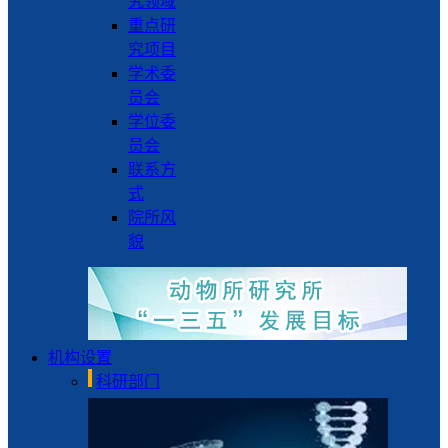
究领域
重点研
究项目
学术委
员会
学位委
员会
联系方
式
院所风
貌
机构设置
科研部门