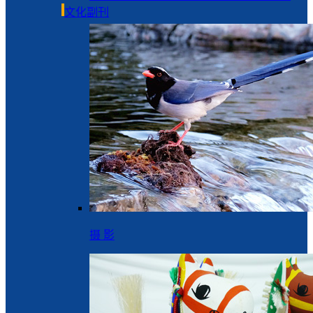
文化副刊
摄 影