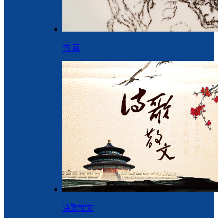
书 画
诗歌散文