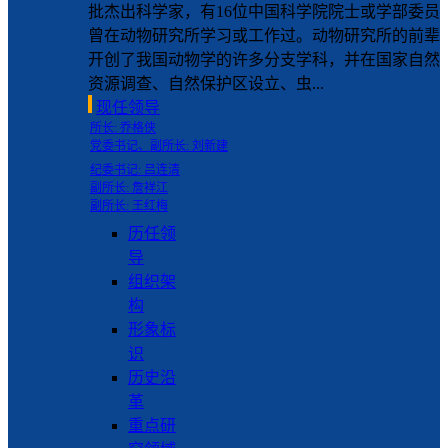
批杰出科学家，有16位中国科学院院士或学部委员
曾在动物研究所学习或工作过。动物研究所的前辈
开创了我国动物学的许多分支学科，并在国家自然
资源调查、自然保护区设立、虫...
现任领导
所长: 乔格侠
党委书记、副所长: 刘新建
纪委书记: 吕连清
副所长: 詹祥江
副所长: 王红梅
历任领
导
组织架
构
形象标
识
历史沿
革
重点研