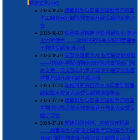
党建文化活动
2026-08-06
器官再生与智造全国重点实验室
生工融合器官制造党支部开展专题理论学习
会
2026-08-03
传承井冈精神 淬炼科研初心 勇担
主力军使命 ——动物研究所举办科研管理骨
干党性专题培训活动
2026-08-03
支部共建聚合力 业务联动促发展
——中国科学院动物研究所管理支撑部门党
总支第二党支部与北京市建设工程安全质量
监督总站开展主题共建活动
2026-07-30
动物研究所召开2026年度党风廉
政和警示教育大会暨专题党课报告会
2026-07-28
器官再生与智造全国重点实验室
生物治疗前沿技术党支部召开党员大会暨专
题学习会
2026-07-16
党建引领科研，共筑合作桥梁
——器官再生与智造全国重点实验室生工融
合器官制造党支部开展联合主题党日活动