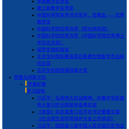
李佩教学名师奖
唐立新教学名师奖
中国科学院朱李月华奖学、奖教金——优秀
教师奖
中国科学院优秀导师（院长特别奖）
中国科学院优秀导师（中国科学院优秀博士
学位论文奖）
保罗生物科技奖
北京生科院和赛诺菲巴斯德生物医学杰出研
究生奖
北京生科院恒源祥英才奖
党建与创新文化
党委纪委
学习园地
习近平：弘扬伟大抗战精神，向着中华民族
伟大复兴的光辉彼岸奋勇前进
《求是》杂志发表习近平总书记重要文章
《在全国生态环境保护大会上的讲话》
习近平：团结奋斗是中国人民创造历史伟业