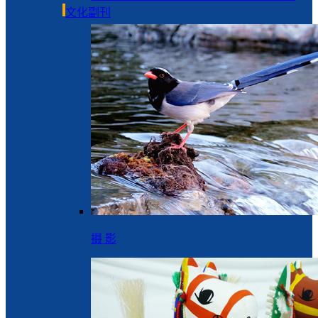
文化副刊
摄 影