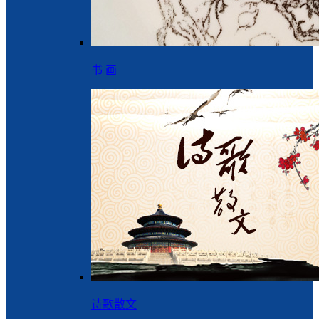
书 画
诗歌散文