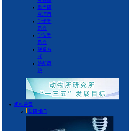
究领域
重点研
究项目
学术委
员会
学位委
员会
联系方
式
院所风
貌
机构设置
科研部门