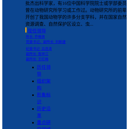
批杰出科学家，有16位中国科学院院士或学部委员
曾在动物研究所学习或工作过。动物研究所的前辈
开创了我国动物学的许多分支学科，并在国家自然
资源调查、自然保护区设立、虫...
现任领导
所长: 乔格侠
党委书记、副所长: 刘新建
纪委书记: 吕连清
副所长: 詹祥江
副所长: 王红梅
历任领
导
组织架
构
形象标
识
历史沿
革
重点研