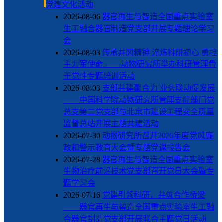
党建文化活动
2026-08-06
器官再生与智造全国重点实验室
生工融合器官制造党支部开展专题理论学习
会
2026-08-03
传承井冈精神 淬炼科研初心 勇担
主力军使命 ——动物研究所举办科研管理骨
干党性专题培训活动
2026-08-03
支部共建聚合力 业务联动促发展
——中国科学院动物研究所管理支撑部门党
总支第二党支部与北京市建设工程安全质量
监督总站开展主题共建活动
2026-07-30
动物研究所召开2026年度党风廉
政和警示教育大会暨专题党课报告会
2026-07-28
器官再生与智造全国重点实验室
生物治疗前沿技术党支部召开党员大会暨专
题学习会
2026-07-16
党建引领科研，共筑合作桥梁
——器官再生与智造全国重点实验室生工融
合器官制造党支部开展联合主题党日活动