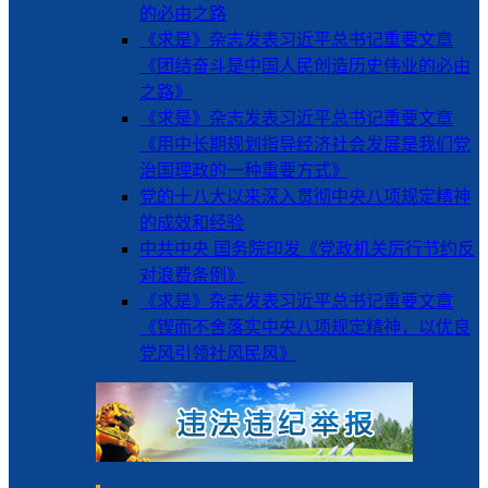
的必由之路
《求是》杂志发表习近平总书记重要文章
《团结奋斗是中国人民创造历史伟业的必由
之路》
《求是》杂志发表习近平总书记重要文章
《用中长期规划指导经济社会发展是我们党
治国理政的一种重要方式》
党的十八大以来深入贯彻中央八项规定精神
的成效和经验
中共中央 国务院印发《党政机关厉行节约反
对浪费条例》
《求是》杂志发表习近平总书记重要文章
《锲而不舍落实中央八项规定精神，以优良
党风引领社风民风》