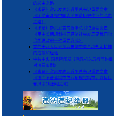
的必由之路
《求是》杂志发表习近平总书记重要文章
《团结奋斗是中国人民创造历史伟业的必由
之路》
《求是》杂志发表习近平总书记重要文章
《用中长期规划指导经济社会发展是我们党
治国理政的一种重要方式》
党的十八大以来深入贯彻中央八项规定精神
的成效和经验
中共中央 国务院印发《党政机关厉行节约反
对浪费条例》
《求是》杂志发表习近平总书记重要文章
《锲而不舍落实中央八项规定精神，以优良
党风引领社风民风》