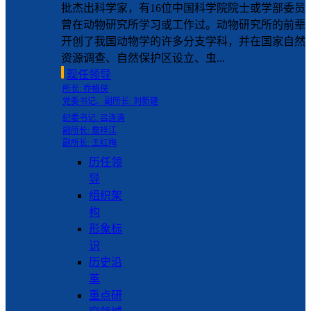
批杰出科学家，有16位中国科学院院士或学部委员
曾在动物研究所学习或工作过。动物研究所的前辈
开创了我国动物学的许多分支学科，并在国家自然
资源调查、自然保护区设立、虫...
现任领导
所长: 乔格侠
党委书记、副所长: 刘新建
纪委书记: 吕连清
副所长: 詹祥江
副所长: 王红梅
历任领
导
组织架
构
形象标
识
历史沿
革
重点研