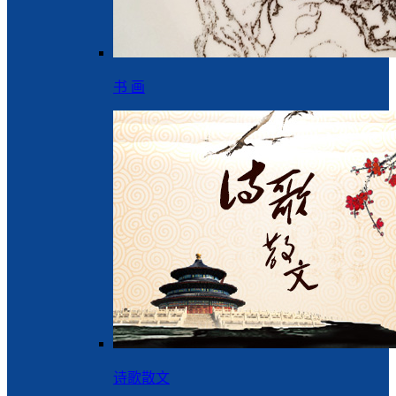
书 画
诗歌散文