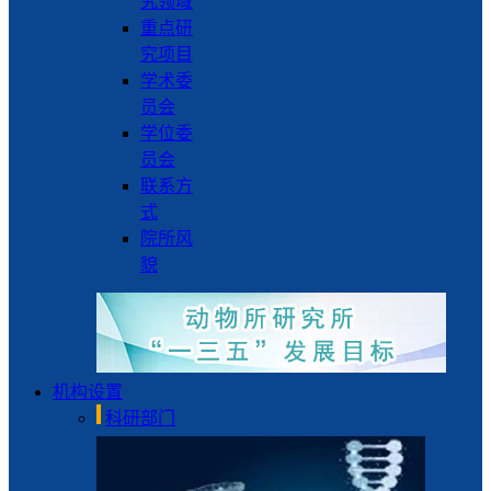
究领域
重点研
究项目
学术委
员会
学位委
员会
联系方
式
院所风
貌
机构设置
科研部门