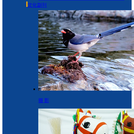
文化副刊
摄 影