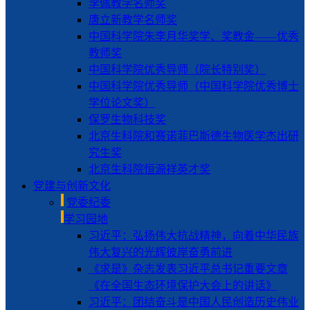
李佩教学名师奖
唐立新教学名师奖
中国科学院朱李月华奖学、奖教金——优秀
教师奖
中国科学院优秀导师（院长特别奖）
中国科学院优秀导师（中国科学院优秀博士
学位论文奖）
保罗生物科技奖
北京生科院和赛诺菲巴斯德生物医学杰出研
究生奖
北京生科院恒源祥英才奖
党建与创新文化
党委纪委
学习园地
习近平：弘扬伟大抗战精神，向着中华民族
伟大复兴的光辉彼岸奋勇前进
《求是》杂志发表习近平总书记重要文章
《在全国生态环境保护大会上的讲话》
习近平：团结奋斗是中国人民创造历史伟业