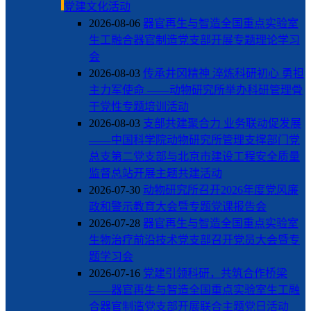
党建文化活动
2026-08-06
器官再生与智造全国重点实验室
生工融合器官制造党支部开展专题理论学习
会
2026-08-03
传承井冈精神 淬炼科研初心 勇担
主力军使命 ——动物研究所举办科研管理骨
干党性专题培训活动
2026-08-03
支部共建聚合力 业务联动促发展
——中国科学院动物研究所管理支撑部门党
总支第二党支部与北京市建设工程安全质量
监督总站开展主题共建活动
2026-07-30
动物研究所召开2026年度党风廉
政和警示教育大会暨专题党课报告会
2026-07-28
器官再生与智造全国重点实验室
生物治疗前沿技术党支部召开党员大会暨专
题学习会
2026-07-16
党建引领科研，共筑合作桥梁
——器官再生与智造全国重点实验室生工融
合器官制造党支部开展联合主题党日活动