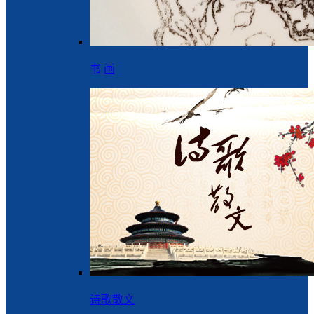
书 画
诗歌散文