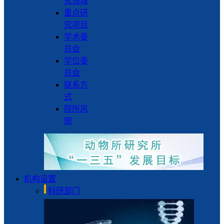
究领域
重点研
究项目
学术委
员会
学位委
员会
联系方
式
院所风
貌
机构设置
科研部门