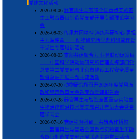
党建文化活动
2026-08-06
器官再生与智造全国重点实验室
生工融合器官制造党支部开展专题理论学习
会
2026-08-03
传承井冈精神 淬炼科研初心 勇担
主力军使命 ——动物研究所举办科研管理骨
干党性专题培训活动
2026-08-03
支部共建聚合力 业务联动促发展
——中国科学院动物研究所管理支撑部门党
总支第二党支部与北京市建设工程安全质量
监督总站开展主题共建活动
2026-07-30
动物研究所召开2026年度党风廉
政和警示教育大会暨专题党课报告会
2026-07-28
器官再生与智造全国重点实验室
生物治疗前沿技术党支部召开党员大会暨专
题学习会
2026-07-16
党建引领科研，共筑合作桥梁
——器官再生与智造全国重点实验室生工融
合器官制造党支部开展联合主题党日活动