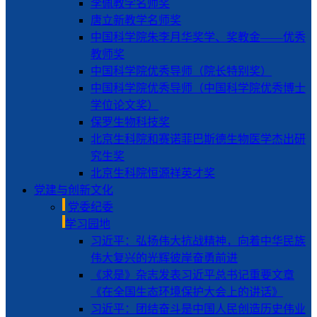
李佩教学名师奖
唐立新教学名师奖
中国科学院朱李月华奖学、奖教金——优秀
教师奖
中国科学院优秀导师（院长特别奖）
中国科学院优秀导师（中国科学院优秀博士
学位论文奖）
保罗生物科技奖
北京生科院和赛诺菲巴斯德生物医学杰出研
究生奖
北京生科院恒源祥英才奖
党建与创新文化
党委纪委
学习园地
习近平：弘扬伟大抗战精神，向着中华民族
伟大复兴的光辉彼岸奋勇前进
《求是》杂志发表习近平总书记重要文章
《在全国生态环境保护大会上的讲话》
习近平：团结奋斗是中国人民创造历史伟业