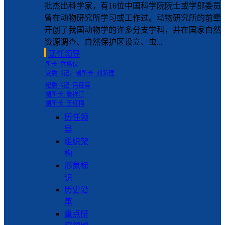
批杰出科学家，有16位中国科学院院士或学部委员
曾在动物研究所学习或工作过。动物研究所的前辈
开创了我国动物学的许多分支学科，并在国家自然
资源调查、自然保护区设立、虫...
现任领导
所长: 乔格侠
党委书记、副所长: 刘新建
纪委书记: 吕连清
副所长: 詹祥江
副所长: 王红梅
历任领
导
组织架
构
形象标
识
历史沿
革
重点研