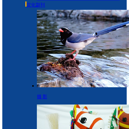
文化副刊
摄 影